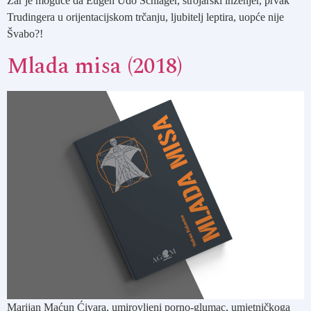
Zar je moguće da Eugen Udo Schläger, strojarski inženjer, prvak
Trudingera u orijentacijskom trčanju, ljubitelj leptira, uopće nije
Švabo?!
Mlada misa (2018)
Marijan Maćun Ćivara, umirovljeni porno-glumac, umjetničkoga