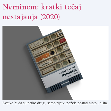
Neminem: kratki tečaj
nestajanja (2020)
Svatko bi da su netko drugi, samo rijetki požele postati nitko i ništa.